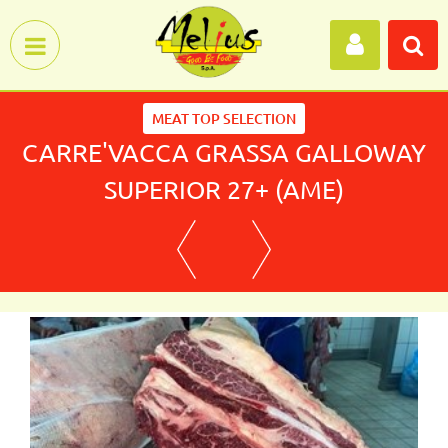
Open menu
MEAT TOP SELECTION
CARRE'VACCA GRASSA GALLOWAY
SUPERIOR 27+ (AME)