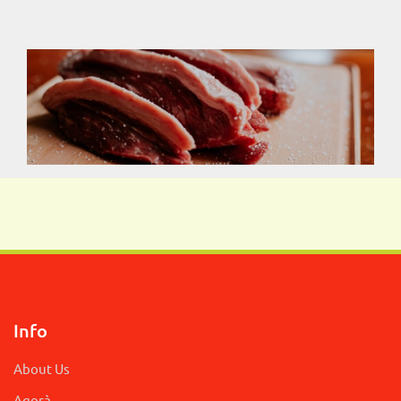
Info
About Us
Agorà