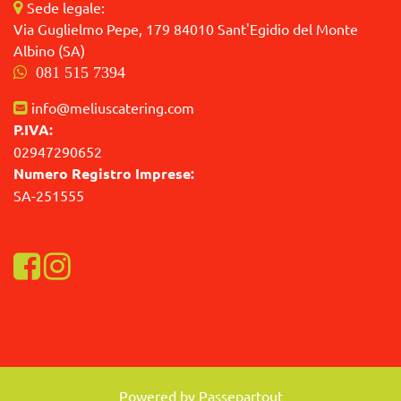
Sede legale:
Via Guglielmo Pepe, 179 84010 Sant'Egidio del Monte
Albino (SA)
081 515 7394
info@meliuscatering.com
P.IVA:
02947290652
Numero Registro Imprese:
SA-251555
Visualizza la nostra pagina Facebook
Visualizza il nostro profilo Instagram
Powered by
Passepartout