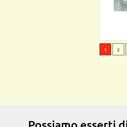
1
2
Possiamo esserti di