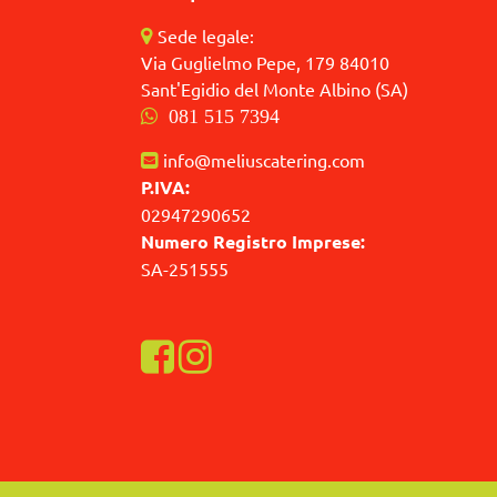
Sede legale:
Via Guglielmo Pepe, 179 84010
Sant'Egidio del Monte Albino (SA)
081 515 7394
info@meliuscatering.com
P.IVA:
02947290652
Numero Registro Imprese:
SA-251555
Visualizza la nostra pagina Facebook
Visualizza il nostro profilo Instagra