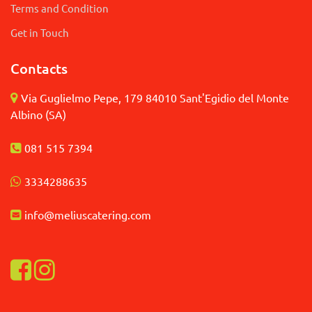
Terms and Condition
Get in Touch
Contacts
Via Guglielmo Pepe, 179 84010 Sant'Egidio del Monte
Albino (SA)
081 515 7394
3
334288635
info@meliuscatering.
com
Visualizza la nostra pagina Facebook
Visualizza il nostro profilo Instagram