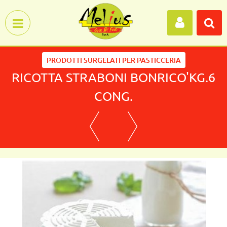
Open menu
PRODOTTI SURGELATI PER PASTICCERIA
RICOTTA STRABONI BONRICO'KG.6
CONG.