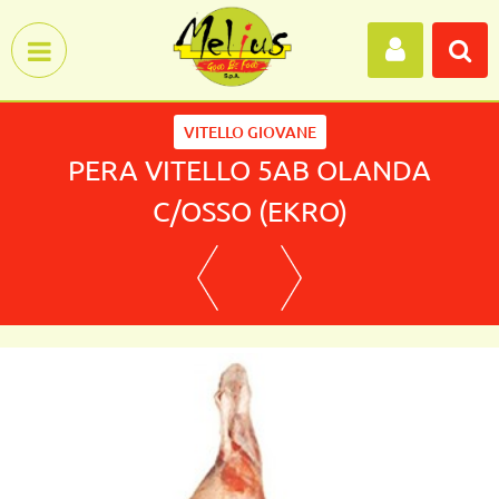
Open menu
VITELLO GIOVANE
PERA VITELLO 5AB OLANDA
C/OSSO (EKRO)