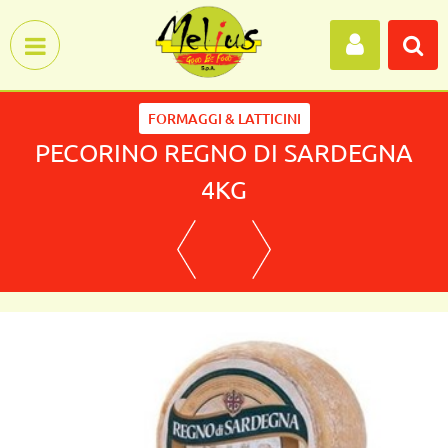
Open menu
FORMAGGI & LATTICINI
PECORINO REGNO DI SARDEGNA
4KG