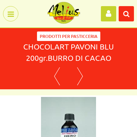
Open menu
PRODOTTI PER PASTICCERIA
CHOCOLART PAVONI BLU
200gr.BURRO DI CACAO