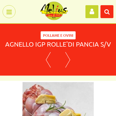
Open menu
POLLAME E OVINI
AGNELLO IGP ROLLE'DI PANCIA S/V