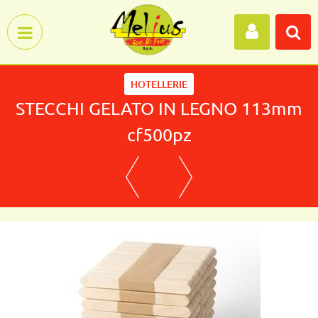
Open menu
HOTELLERIE
STECCHI GELATO IN LEGNO 113mm
cf500pz