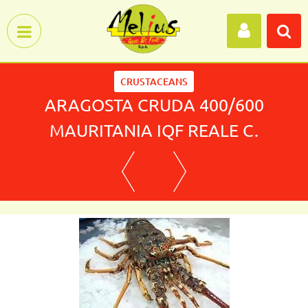
Open menu
CRUSTACEANS
ARAGOSTA CRUDA 400/600
MAURITANIA IQF REALE C.