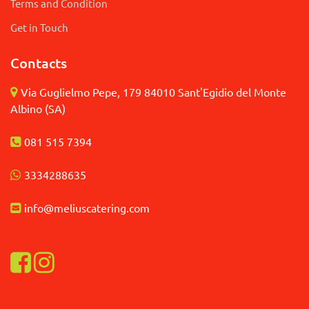
Terms and Condition
Get in Touch
Contacts
Via Guglielmo Pepe, 179 84010 Sant'Egidio del Monte
Albino (SA)
081 515 7394
3
334288635
info@meliuscatering.
com
Visualizza la nostra pagina Facebook
Visualizza il nostro profilo Instagram