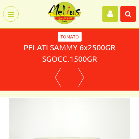
Open menu
TOMATO
PELATI SAMMY 6x2500GR
SGOCC.1500GR