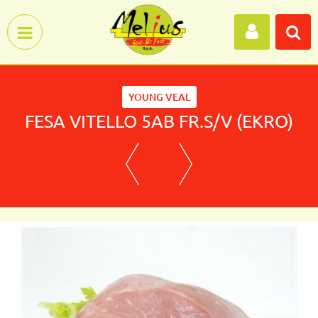
Open menu
YOUNG VEAL
FESA VITELLO 5AB FR.S/V (EKRO)