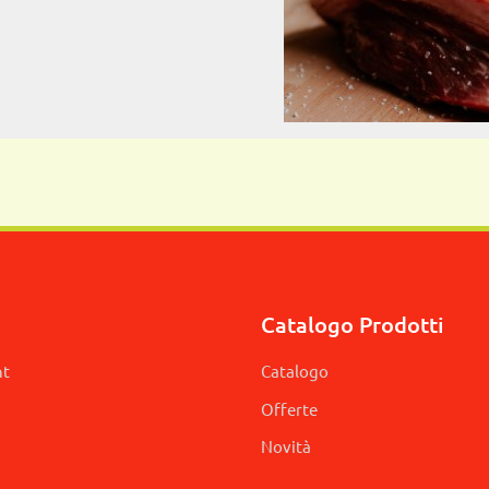
Catalogo Prodotti
nt
Catalogo
Offerte
Novità