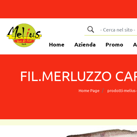
Home
Azienda
Promo
A
FIL.MERLUZZO CA
Home Page
prodotti-melius-