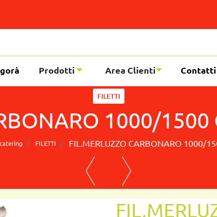
gorà
Prodotti
Area Clienti
Contatti
FILETTI
RBONARO 1000/1500 C
FIL.MERLUZZO CARBONARO 1000/150
catering
FILETTI
FIL.MERL