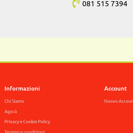
081 515
7394
Informazioni
Account
Chi Siamo
Nuovo Accou
Agorà
Privacy e Cookie Policy
Termini e condizioni