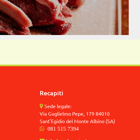
Recapiti
Sede legale:
Via Guglielmo Pepe, 179 84010
Sant'Egidio del Monte Albino (SA)
081 515 7394