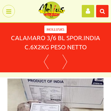
Open menu
MOLLUSKS
CALAMARO 3/6 BL SPOR.INDIA
C.6X2KG PESO NETTO