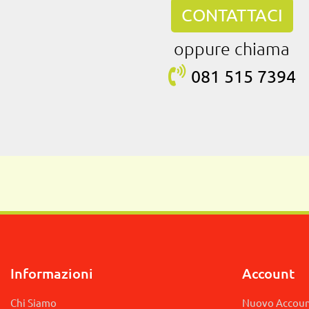
CONTATTACI
oppure chiama
081 515
7394
Informazioni
Account
Chi Siamo
Nuovo Accou