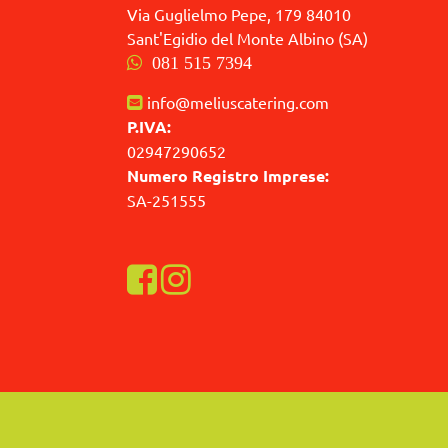
Via Guglielmo Pepe, 179 84010
Sant'Egidio del Monte Albino (SA)
081 515 7394
info@meliuscatering.com
P.IVA:
02947290652
Numero Registro Imprese:
SA-251555
Visualizza la nostra pagina Facebook
Visualizza il nostro profilo Instagra