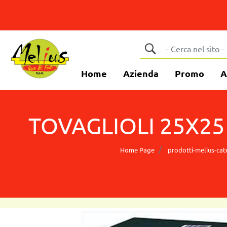
Home
Azienda
Promo
A
TOVAGLIOLI 25X25
Home Page
prodotti-melius-cat