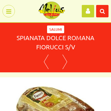
Open menu
SALUMI
SPIANATA DOLCE ROMANA
FIORUCCI S/V