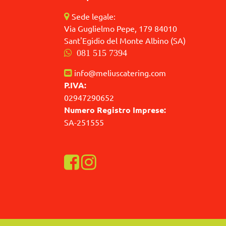
Sede legale:
Via Guglielmo Pepe, 179 84010
Sant'Egidio del Monte Albino (SA)
081 515 7394
info@meliuscatering.com
P.IVA:
02947290652
Numero Registro Imprese:
SA-251555
Visualizza la nostra pagina Facebook
Visualizza il nostro profilo Instagra