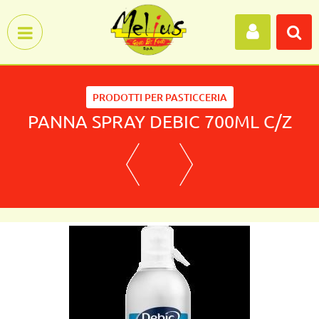
Open menu
PRODOTTI PER PASTICCERIA
PANNA SPRAY DEBIC 700ML C/Z