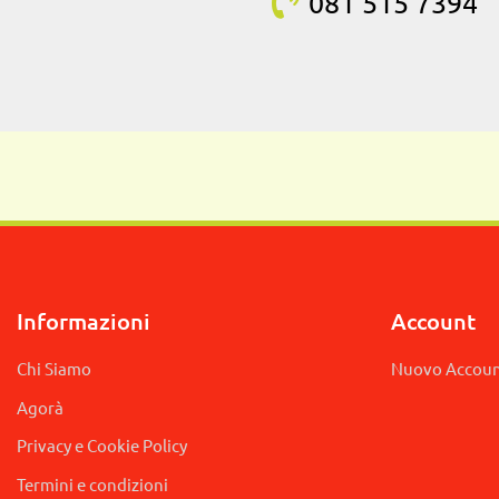
081 515
7394
Informazioni
Account
Chi Siamo
Nuovo Accou
Agorà
Privacy e Cookie Policy
Termini e condizioni