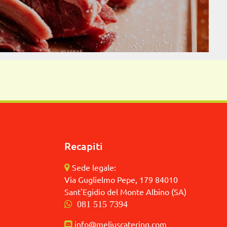
Recapiti
Sede legale:
Via Guglielmo Pepe, 179 84010
Sant'Egidio del Monte Albino (SA)
081 515 7394
info@meliuscatering.com