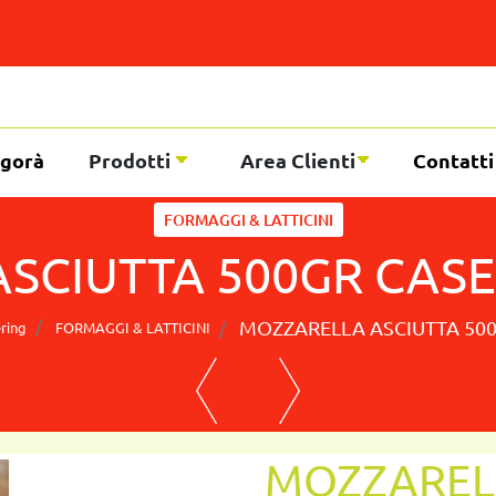
gorà
Prodotti
Area Clienti
Contatti
FORMAGGI & LATTICINI
SCIUTTA 500GR CASE
MOZZARELLA ASCIUTTA 500
ring
FORMAGGI & LATTICINI
MOZZARELL