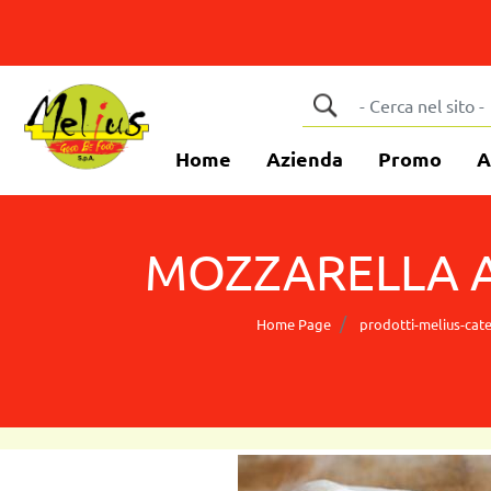
Home
Azienda
Promo
A
MOZZARELLA A
Home Page
prodotti-melius-cate