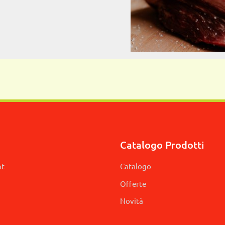
Catalogo Prodotti
nt
Catalogo
Offerte
Novità