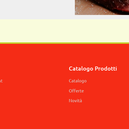
Catalogo Prodotti
nt
Catalogo
Offerte
Novità