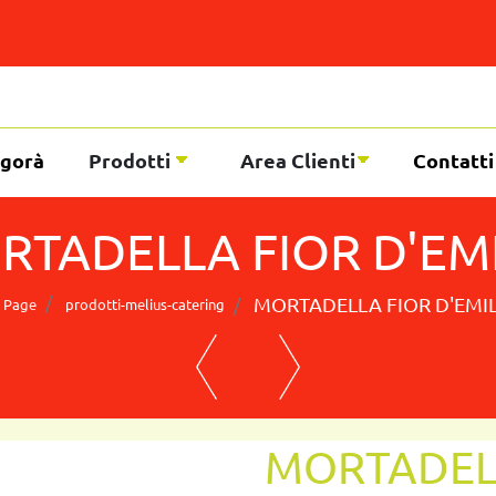
gorà
Prodotti
Area Clienti
Contatti
RTADELLA FIOR D'EMI
MORTADELLA FIOR D'EMIL
 Page
prodotti-melius-catering
MORTADELL