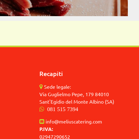
Recapiti
Sede legale:
Via Guglielmo Pepe, 179 84010
Sant'Egidio del Monte Albino (SA)
081 515 7394
info@meliuscatering.com
P.IVA:
02947290652