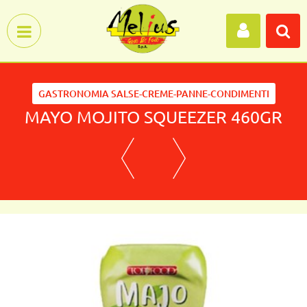
Open menu
GASTRONOMIA SALSE-CREME-PANNE-CONDIMENTI
MAYO MOJITO SQUEEZER 460GR