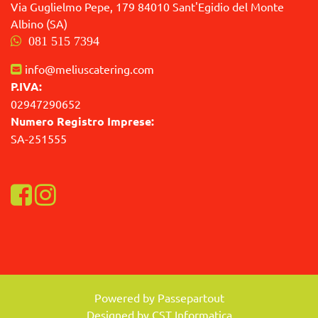
Via Guglielmo Pepe, 179 84010 Sant'Egidio del Monte
Albino (SA)
081 515 7394
info@meliuscatering.com
P.IVA:
02947290652
Numero Registro Imprese:
SA-251555
Visualizza la nostra pagina Facebook
Visualizza il nostro profilo Instagram
Powered by
Passepartout
Designed by CST Informatica