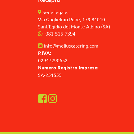
Sede legale:
Via Guglielmo Pepe, 179 84010
Sant'Egidio del Monte Albino (SA)
081 515 7394
info@meliuscatering.com
P.IVA:
02947290652
Numero Registro Imprese:
SA-251555
Visualizza la nostra pagina Facebook
Visualizza il nostro profilo Instagra