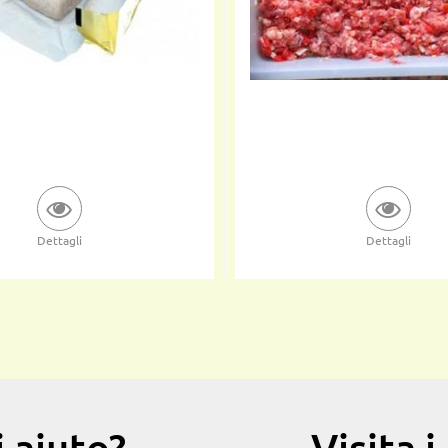
Dettagli
Dettagli
 aiuto?
Visita 