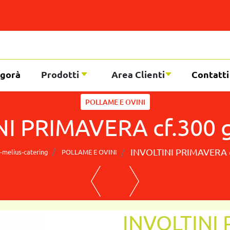
gorà
Prodotti
Area Clienti
Contatti
POLLAME E OVINI
I PRIMAVERA cf.300 
INVOLTINI PRIMAVERA c
-melius-catering
POLLAME E OVINI
INVOLTINI 