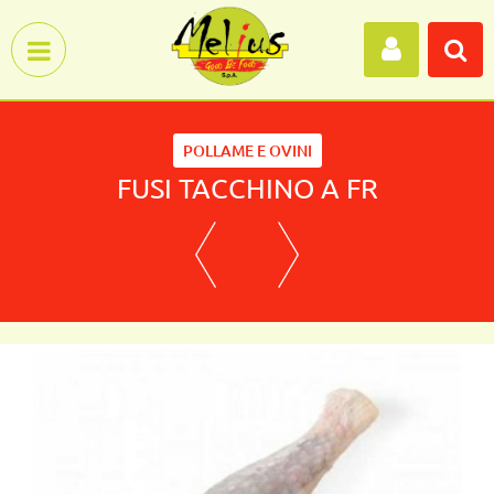
Open menu
POLLAME E OVINI
FUSI TACCHINO A FR