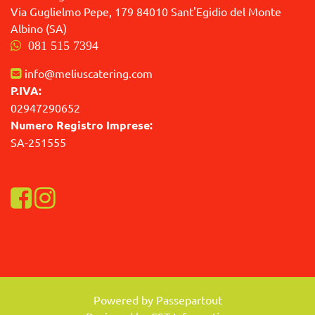
Via Guglielmo Pepe, 179 84010 Sant'Egidio del Monte
Albino (SA)
081 515 7394
info@meliuscatering.com
P.IVA:
02947290652
Numero Registro Imprese:
SA-251555
Visualizza la nostra pagina Facebook
Visualizza il nostro profilo Instagram
Powered by
Passepartout