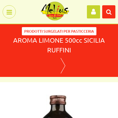
Open menu
PRODOTTI SURGELATI PER PASTICCERIA
AROMA LIMONE 500cc SICILIA
RUFFINI