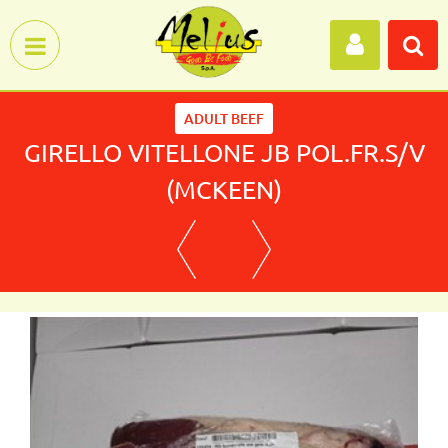
Open menu
ADULT BEEF
GIRELLO VITELLONE JB POL.FR.S/V
(MCKEEN)