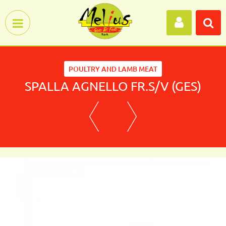
Open menu
POULTRY AND LAMB MEAT
SPALLA AGNELLO FR.S/V (GES)