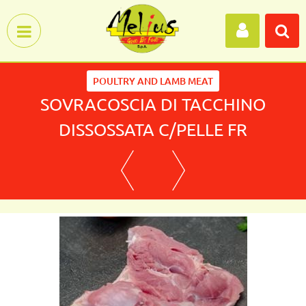
Open menu
POULTRY AND LAMB MEAT
SOVRACOSCIA DI TACCHINO
DISSOSSATA C/PELLE FR