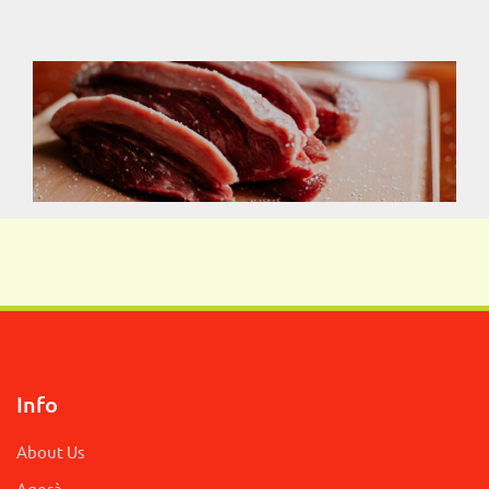
Info
About Us
Agorà