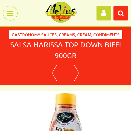
Open menu
GASTRONOMY SAUCES, CREAMS, CREAM, CONDIMENTS
SALSA HARISSA TOP DOWN BIFFI
900GR