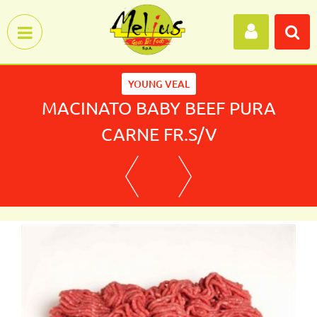
Open menu
YOUNG VEAL
MACINATO BABY BEEF PURA
CARNE FR.S/V