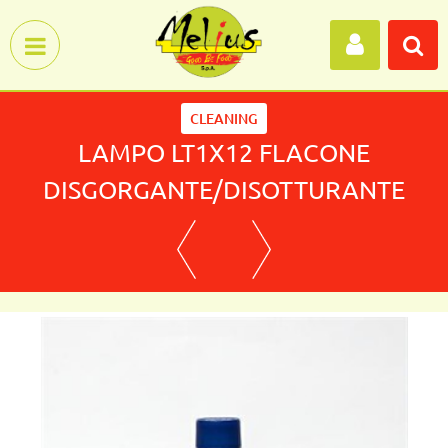
Open menu
CLEANING
LAMPO LT1X12 FLACONE
DISGORGANTE/DISOTTURANTE