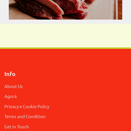
Info
About Us
Agorà
Privacy e Cookie Policy
Terms and Condition
Get in Touch