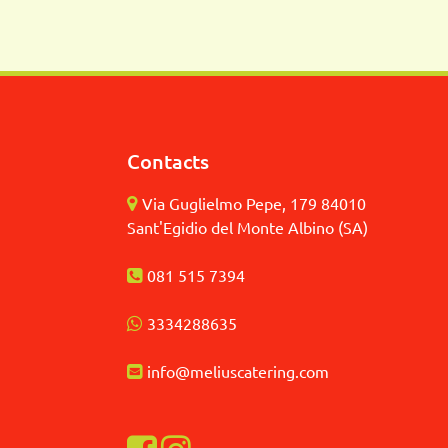
Contacts
Via Guglielmo Pepe, 179 84010
Sant'Egidio del Monte Albino (SA)
081 515 7394
3
334288635
info@meliuscatering.
com
Visualizza la nostra pagina Facebook
Visualizza il nostro profilo Instagra