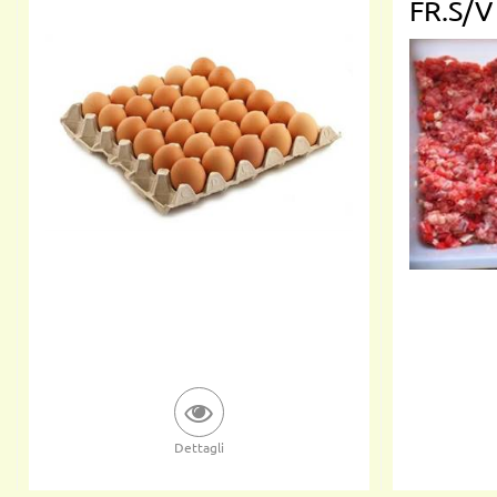
FR.S/V
Dettagli