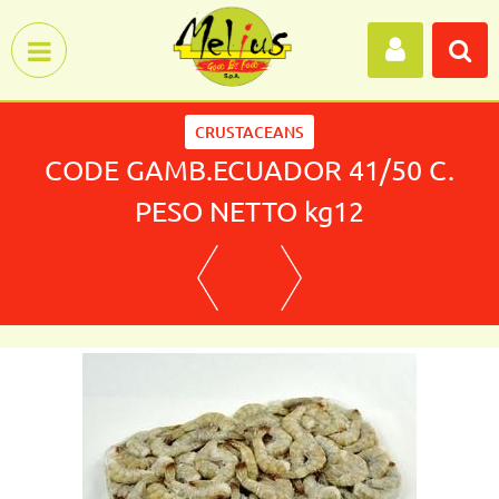
Open menu
CRUSTACEANS
CODE GAMB.ECUADOR 41/50 C.
PESO NETTO kg12