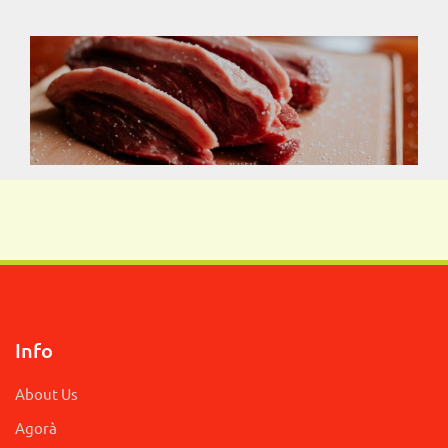
Info
About Us
Agorà