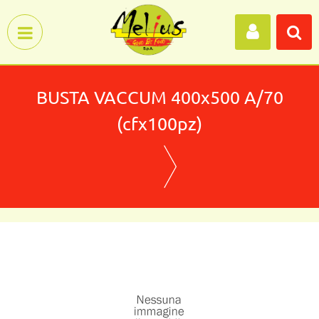
Open menu
BUSTA VACCUM 400x500 A/70
(cfx100pz)