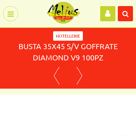
Open menu
HOTELLERIE
BUSTA 35X45 S/V GOFFRATE
DIAMOND V9 100PZ