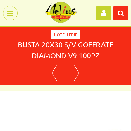
Open menu
HOTELLERIE
BUSTA 20X30 S/V GOFFRATE
DIAMOND V9 100PZ