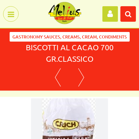
Open menu
GASTRONOMY SAUCES, CREAMS, CREAM, CONDIMENTS
BISCOTTI AL CACAO 700
GR.CLASSICO