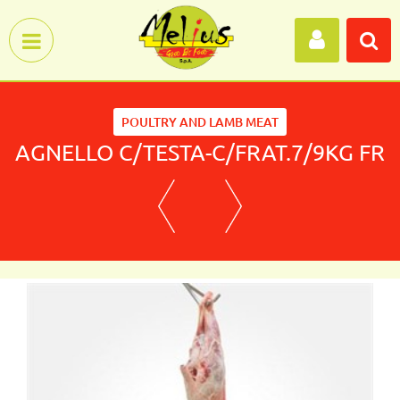
Open menu
POULTRY AND LAMB MEAT
AGNELLO C/TESTA-C/FRAT.7/9KG FR